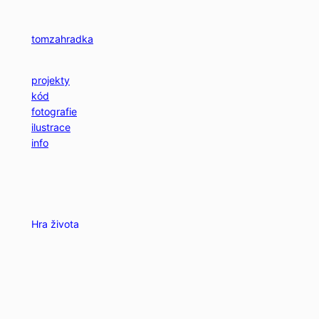
Přeskočit
na
tomzahradka
obsah
projekty
kód
fotografie
ilustrace
info
Hra života