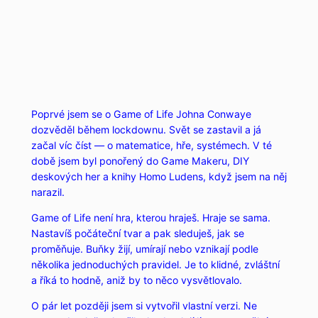
Poprvé jsem se o Game of Life Johna Conwaye
dozvěděl během lockdownu. Svět se zastavil a já
začal víc číst — o matematice, hře, systémech. V té
době jsem byl ponořený do Game Makeru, DIY
deskových her a knihy Homo Ludens, když jsem na něj
narazil.
Game of Life není hra, kterou hraješ. Hraje se sama.
Nastavíš počáteční tvar a pak sleduješ, jak se
proměňuje. Buňky žijí, umírají nebo vznikají podle
několika jednoduchých pravidel. Je to klidné, zvláštní
a říká to hodně, aniž by to něco vysvětlovalo.
O pár let později jsem si vytvořil vlastní verzi. Ne