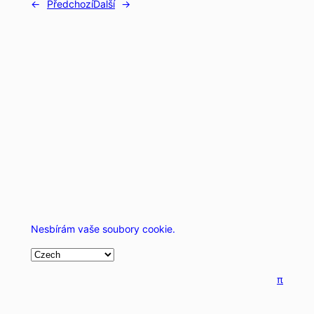
←
Předchozí
Další
→
Nesbírám vaše soubory cookie.
π