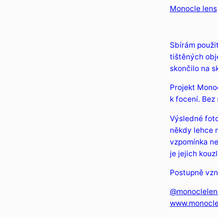
Monocle lens
Sbírám použi
tištěných obj
skončilo na s
Projekt Monoc
k focení. Bez 
Výsledné foto
někdy lehce n
vzpomínka ne
je jejich kouzl
Postupně vzni
@monoclelen
www.monocle