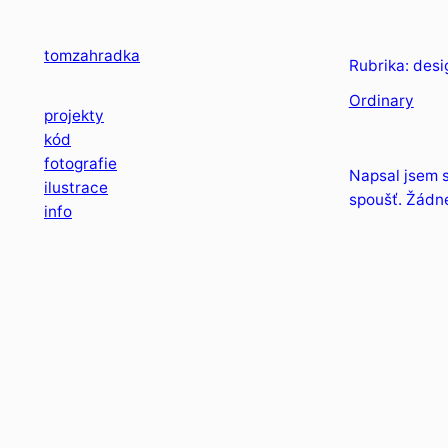
Přeskočit
na
tomzahradka
Rubrika:
desi
obsah
Ordinary
projekty
kód
fotografie
Napsal jsem s
ilustrace
spoušť. Žádné
info