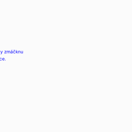
kdy zmáčknu
ce.