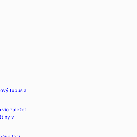
rový tubus a
víc záležet.
ětiny v
návejte v