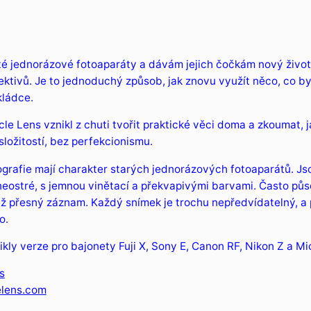
té jednorázové fotoaparáty a dávám jejich čočkám nový živo
ektivů. Je to jednoduchý způsob, jak znovu využít něco, co by
kládce.
le Lens vznikl z chuti tvořit praktické věci doma a zkoumat, j
složitostí, bez perfekcionismu.
grafie mají charakter starých jednorázových fotoaparátů. Js
eostré, s jemnou vinětací a překvapivými barvami. Často půso
ž přesný záznam. Každý snímek je trochu nepředvídatelný, a 
o.
kly verze pro bajonety Fuji X, Sony E, Canon RF, Nikon Z a Mi
s
lens.com