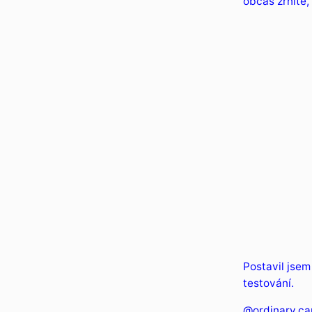
občas zrnité,
Postavil jsem
testování.
@ordinary.c