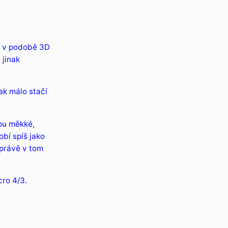
t v podobě 3D
 jinak
ak málo stačí
ou měkké,
bí spíš jako
právě v tom
cro 4/3.