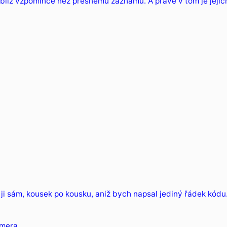
 blíž vzpomínce než přesnému záznamu. A právě v tom je jejic
 ji sám, kousek po kousku, aniž bych napsal jediný řádek kódu.
amera