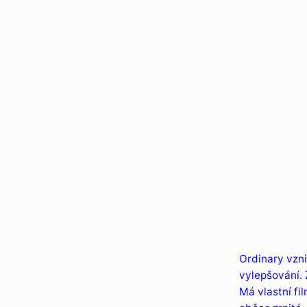
Ordinary vzni
vylepšování. 
Má vlastní fi