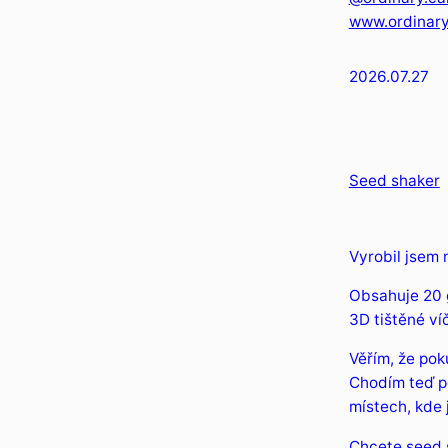
www.ordinar
2026.07.27
Seed shaker
Vyrobil jsem 
Obsahuje 20 
3D tištěné ví
Věřím, že pok
Chodím teď po
místech, kde 
Chcete seed s