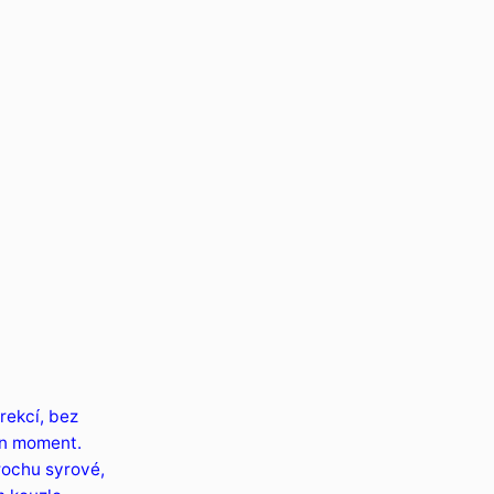
rekcí, bez
ten moment.
rochu syrové,