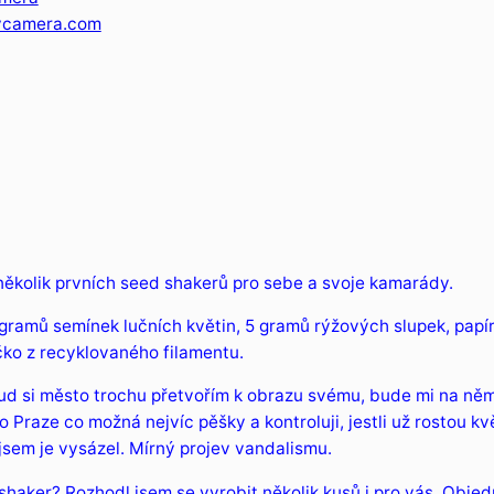
ycamera.com
několik prvních seed shakerů pro sebe a svoje kamarády.
gramů semínek lučních květin, 5 gramů rýžových slupek, papí
čko z recyklovaného filamentu.
ud si město trochu přetvořím k obrazu svému, bude mi na něm 
 Praze co možná nejvíc pěšky a kontroluji, jestli už rostou kv
jsem je vysázel. Mírný projev vandalismu.
haker? Rozhodl jsem se vyrobit několik kusů i pro vás. Objed